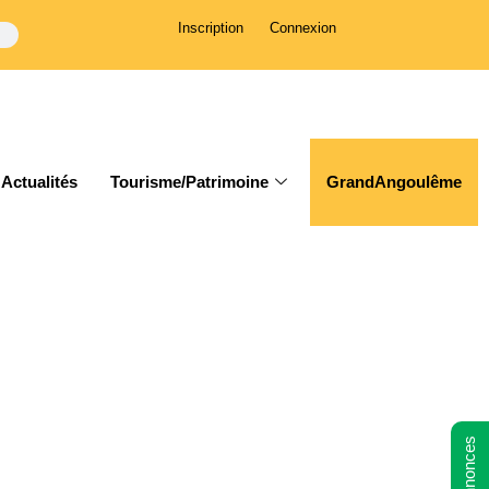
Inscription
Connexion
Actualités
Tourisme/Patrimoine
GrandAngoulême