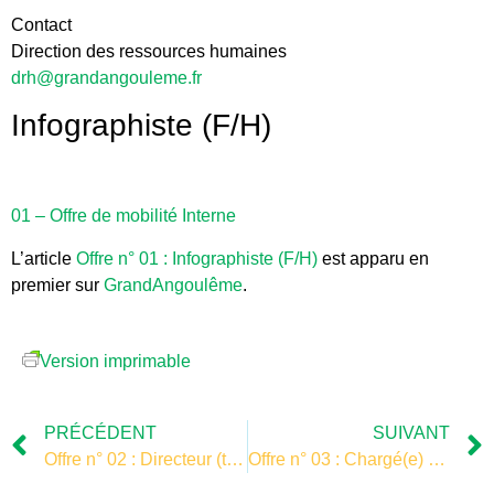
Contact
Direction des ressources humaines
drh@grandangouleme.fr
Infographiste (F/H)
01 – Offre de mobilité Interne
L’article
Offre n° 01 : Infographiste (F/H)
est apparu en
premier sur
GrandAngoulême
.
Version imprimable
PRÉCÉDENT
SUIVANT
Offre n° 02 : Directeur (trice) de l’action culturelle, de l’image et du patrimoine (F/H)
Offre n° 03 : Chargé(e) de suivi administratif(ve) et financier(e) (F/H)