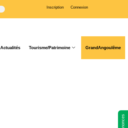
Inscription
Connexion
Actualités
Tourisme/Patrimoine
GrandAngoulême