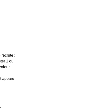
recrute :
ter 1 ou
énieur
t apparu