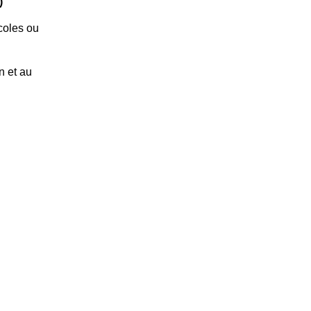
F)
icoles ou
n et au