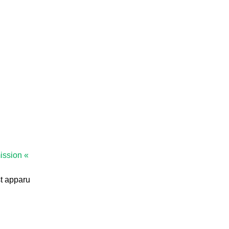
ission «
t apparu