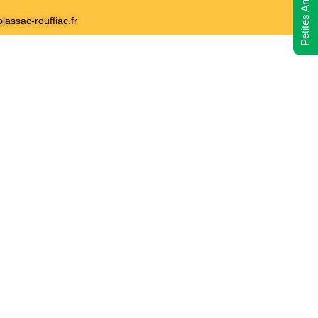
Petites Annonces
lassac-rouffiac.fr