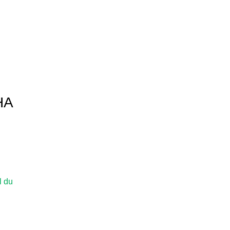
HA
l du