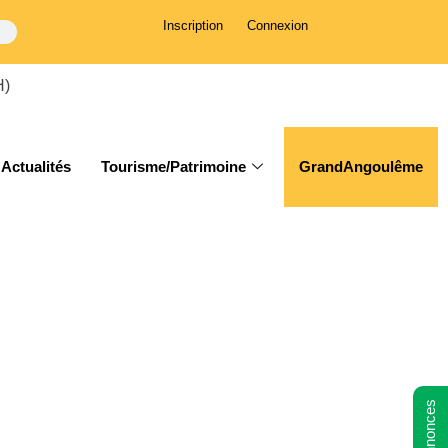
Inscription
Connexion
H)
Actualités
Tourisme/Patrimoine
GrandAngoulême