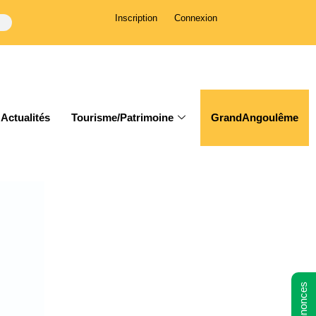
Inscription
Connexion
Actualités
Tourisme/Patrimoine
GrandAngoulême