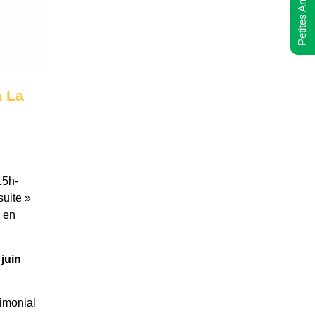
Petites Annonces
à La
15h-
suite »
u en
juin
rimonial