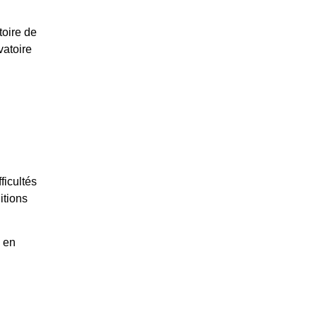
toire de
atoire
ficultés
itions
 en