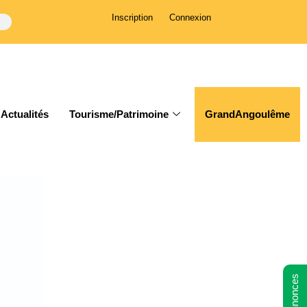
Inscription
Connexion
Actualités
Tourisme/Patrimoine
GrandAngoulême