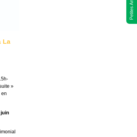
Petites Annonces
à La
15h-
suite »
u en
juin
rimonial