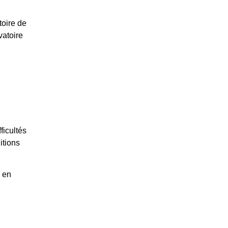
toire de
atoire
ficultés
itions
 en