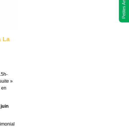
Petites Annonces
à La
15h-
suite »
u en
juin
rimonial