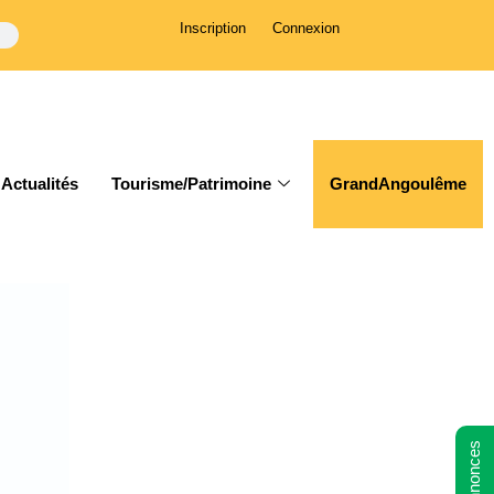
Inscription
Connexion
Actualités
Tourisme/Patrimoine
GrandAngoulême