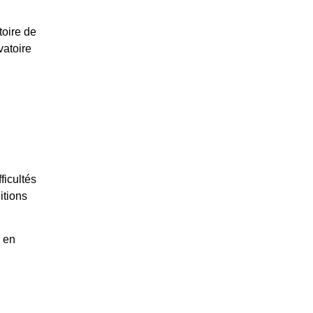
toire de
atoire
ficultés
itions
 en