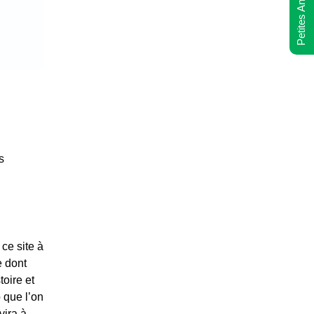
Petites Annonces
s
ce site à
e dont
oire et
 que l’on
vira à