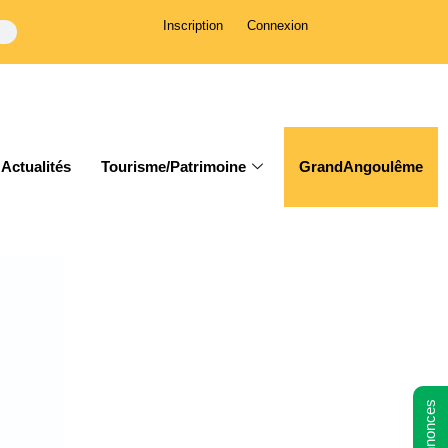
Inscription
Connexion
Actualités
Tourisme/Patrimoine
GrandAngoulême