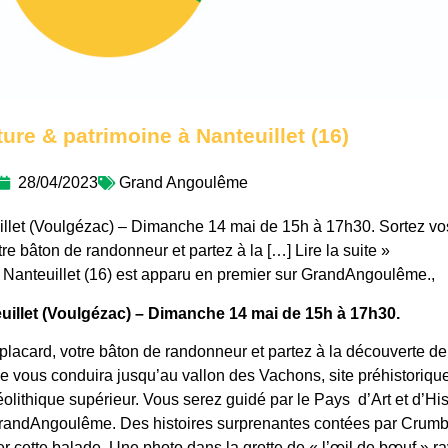
ure & patrimoine à Nanteuillet (16)
28/04/2023
Grand Angoulême
illet (Voulgézac) – Dimanche 14 mai de 15h à 17h30. Sortez vo
e bâton de randonneur et partez à la […] Lire la suite »
à Nanteuillet (16) est apparu en premier sur GrandAngoulême.,
uillet (Voulgézac) – Dimanche 14 mai de 15h à 17h30.
acard, votre bâton de randonneur et partez à la découverte de 
e vous conduira jusqu’au vallon des Vachons, site préhistoriqu
lithique supérieur. Vous serez guidé par le Pays d’Art et d’Hist
GrandAngoulême. Des histoires surprenantes contées par Crumb
r cette balade. Une photo dans la grotte de « l’œil de bœuf » ra