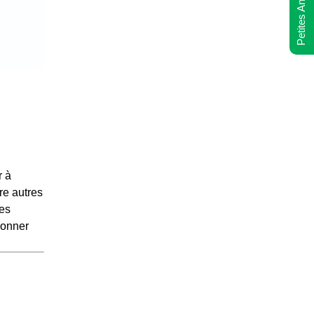
Petites Annonces
r à
tre autres
nes
donner