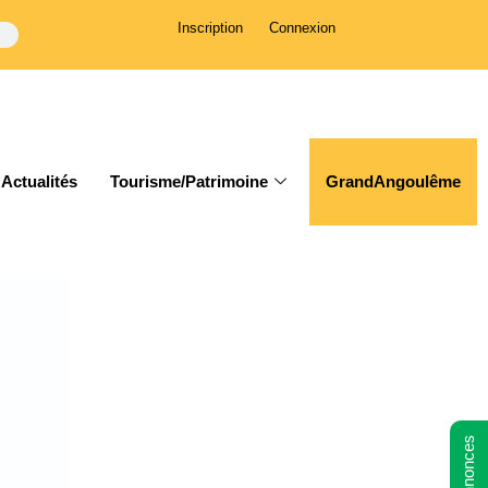
Inscription
Connexion
Actualités
Tourisme/Patrimoine
GrandAngoulême