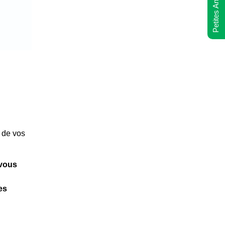
Petites Annonces
n de vos
 vous
es