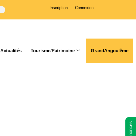
Inscription
Connexion
Actualités
Tourisme/Patrimoine
GrandAngoulême