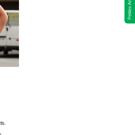
Petites Annonces
ts.
s