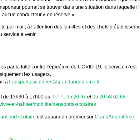
sporteur pourrait se trouver dans une situation dans laquelle il
i, aucun conducteur « en réserve ».
te par mail, à l’attention des familles et des chefs d’établissem
u service à venir.
 par la lutte contre l’épidémie de COVID-19, le service n’est
ysiquement les usagers.
ail à
transports-scolaires@grandangouleme.fr
et de 13h30 à 17h00 au
07 71 35 20 97
et
06 20 58 62 68
vre-et-habiter/mobilite/transports-scolaires
ransport scolaire
est apparu en premier sur
GrandAngoulême
.