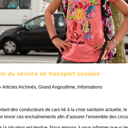
on du service de transport scolaire
Articles Archivés
,
Grand Angoulême
,
Informations
ant des conducteurs de cars lié à la crise sanitaire actuelle, le
 de revoir ces enchaînements afin d’assurer l’ensemble des circui
s la situation est tendue. Nous tenions à vous informer que si le