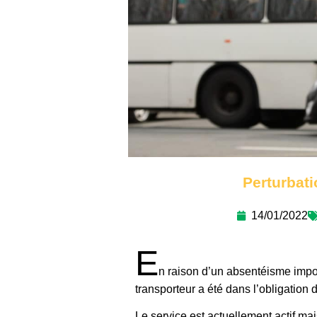
Perturbati
14/01/2022
E
n raison d’un absentéisme import
transporteur a été dans l’obligation
Le service est actuellement actif mai