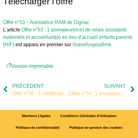
Télécharger l’offre
Offre n°53 – Animatrice RAM de Dignac
L’article
Offre n°53 : 1 animateur(rice) de relais assistants
maternels et accueillant(e) en lieu d’accueil enfants parents
(H/F)
est apparu en premier sur
GrandAngoulême
.
Version imprimable
PRÉCÉDENT
SUIVANT
Offre n°56 : 1 chef(fe)de Projet Études Informatiques (H/F)
Offre n°54 : 1 animateur-trice de relais assistante maternels (RAM) (H/F)
Mentions Légales
Conditions Générales d’Utilisation
Politique de confidentialité
Politique de gestion des cookies