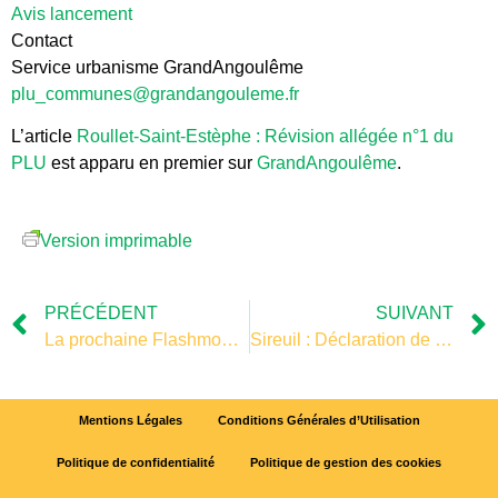
Avis lancement
Contact
Service urbanisme GrandAngoulême
plu_communes@grandangouleme.fr
L’article
Roullet-Saint-Estèphe : Révision allégée n°1 du
PLU
est apparu en premier sur
GrandAngoulême
.
Version imprimable
PRÉCÉDENT
SUIVANT
La prochaine Flashmob pour Méli-Mélo
Sireuil : Déclaration de projet n°1 du PLU
Mentions Légales
Conditions Générales d’Utilisation
Politique de confidentialité
Politique de gestion des cookies