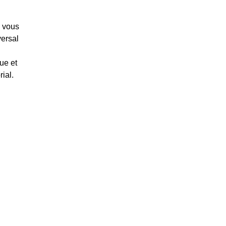
, vous
versal
ue et
ial.