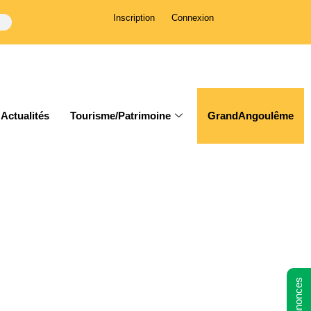
Inscription
Connexion
Actualités
Tourisme/Patrimoine
GrandAngoulême