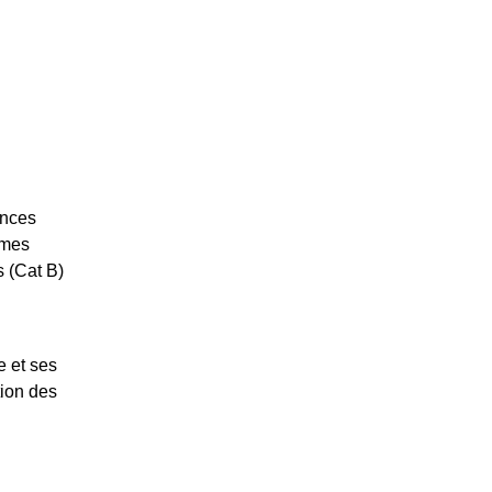
ences
èmes
s (Cat B)
 et ses
tion des